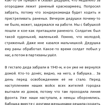
Как-то он пришёл и сказал дедушке, что недалеко за
огородами лежит раненый красноармеец. Попросил
забрать, потому что зондеркоманда будет ходить и
пристреливать раненых. Вечером дедушки почему-то
не было, может, задержался на работе. Мы с бабушкой
пошли и кое-как притащили раненого. Солдатик был
такой худенький, маленький. Помню, что молодой,
стриженый. Даже мне казался мальчишкой. Дедушка
ему раны обработал. Какое-то время солдат побыл у
нас, а потом в партизаны ушёл.
В гестапо деда забрали в 1943-м, и он уже не вернулся
домой. Кто-то донёс, видно, на него, а бабушка… За
день перед освобождением её не стало. Перед
наступлением наших войск всех жителей городка
выгнали из домов, потому что там проходила линия
фронта. Уже наши наступали, а немцы оборонялись.
Бабушка вместе с другими женщинами решила сходить