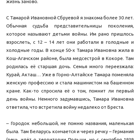
жизнь заново.
С Тамарой Ивановной Сбруевой я знакома более 30 лет.
Обычная судьба представительницы поколения,
которое называют детьми войны. Им рано пришлось
взрослеть, с 12 – 14 лет они работали в голодные и
холодные годы. В конце 50-х Тамара Ивановна жила в
Кош-Агачском районе, была медсестрой в Кокоре. Там
родилась её старшая дочь. Семья много переезжала:
Курай, Акташ… Уже в Горно-Алтайске Тамара поменяла
женскую профессию и стала машинистом на башенном
кране. Как-то спросила её о том, помнит ли первый
день войны. Немного задумавшись, Тамара Ивановна
ответила, что встретила войну недалеко от Бреста.
– Городок небольшой, не помню названия, маленькая
была. Там Беларусь кончается и через речку – Германия
(речь идёт о территории Польши, но с сентября 1939