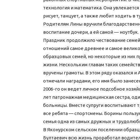
технология и математика. Она увлекается
рисует, танцует, а также любит ходить в
Родителям Лины вручили благодарственно
воспитание дочери, а ей самой — ноутбук.
Праздник продолжило чествование семейн
отношений самое древнее и самое великое
образцовых семей, но некоторые из них 
жизни. Нескольким главам таких семейств
вручены грамоты. В этом ряду оказался и
отмечали наградами, его имя было занесе
2006-го он ведет личное подсобное хозя
лет патронажная медицинская сестра, од
больницы. Вместе супруги воспитывают т
все ребята — спортсмены. Борины пользу
семья одна из самых дружных и трудолюб
В Яконурском сельском поселении образц
Бултаевич всю жизнь проработал водителе