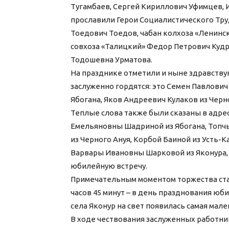
Тугамбаев, Сергей Кириллович Уфимцев, 
прославили Герои Социалистического Труд
Тоедович Тоедов, чабан колхоза «Ленинс
совхоза «Талицкий» Федор Петрович Кудр
Тодошевна Урматова.
На празднике отметили и ныне здравств
заслуженно гордятся: это Семен Павлови
Ябогана, Яков Андреевич Кулаков из Черн
Теплые слова также были сказаны в адре
Емельяновны Шадриной из Ябогана, Топч
из Черного Ануя, Корбой Баиной из Усть-К
Варвары Ивановны Шарковой из Яконура,
юбилейную встречу.
Примечательным моментом торжества стало
часов 45 минут – в день празднования юб
села Яконур на свет появилась самая мал
В ходе чествования заслуженных работн