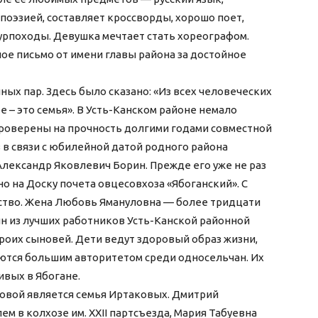
 поэзией, составляет кроссворды, хорошо поет,
 турпоходы. Девушка мечтает стать хореографом.
е письмо от имени главы района за достойное
ых пар. Здесь было сказано: «Из всех человеческих
 – это семья». В Усть-Канском районе немало
проверены на прочность долгими годами совместной
 в связи с юбилейной датой родного района
 Александр Яковлевич Борин. Прежде его уже не раз
но на Доску почета овцесовхоза «Ябоганский». С
йство. Жена Любовь Ямануловна — более тридцати
ин из лучших работников Усть-Канской районной
роих сыновей. Дети ведут здоровый образ жизни,
ются большим авторитетом среди односельчан. Их
ивых в Ябогане.
овой является семья Иртаковых. Дмитрий
м в колхозе им. XXII партсъезда, Мария Табуевна