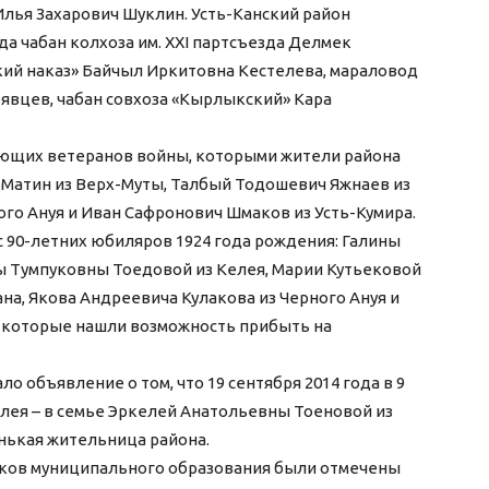
Илья Захарович Шуклин. Усть-Канский район
а чабан колхоза им. XXI партсъезда Делмек
кий наказ» Байчыл Иркитовна Кестелева, мараловод
явцев, чабан совхоза «Кырлыкский» Кара
ующих ветеранов войны, которыми жители района
ч Матин из Верх-Муты, Талбый Тодошевич Яжнаев из
ого Ануя и Иван Сафронович Шмаков из Усть-Кумира.
с 90-летних юбиляров 1924 года рождения: Галины
ы Тумпуковны Тоедовой из Келея, Марии Кутьековой
ана, Якова Андреевича Кулакова из Черного Ануя и
 которые нашли возможность прибыть на
 объявление о том, что 19 сентября 2014 года в 9
илея – в семье Эркелей Анатольевны Тоеновой из
енькая жительница района.
иков муниципального образования были отмечены