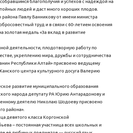
собравшимся благополучия и успехов с надеждой на
остойных людей и даст много хороших плодов.
о района Павлу Банникову от имени министра
обросовестный труд и в связи с 60-летием освоения
а золотая медаль «За вклад в развитие
енной деятельности, плодотворную работу по
естве, укреплению мира, дружбы и сотрудничества
анин Республики Алтай» присвоено ведущему
-Канского центра культурного досуга Валерию
еское развитие муниципального образования
ского народа депутату РА Юрию Антарадонову и
твенному деятелю Николаю Шодоеву присвоено
го района».
ица девятого класса Коргонской
ева – постоянная участница всех школьных и
ле её любимых предметов — русский язык,