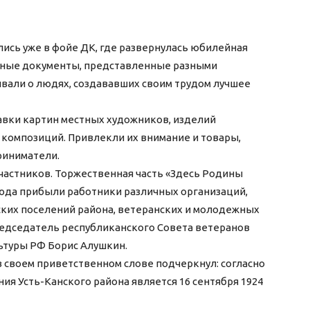
ись уже в фойе ДК, где развернулась юбилейная
вные документы, представленные разными
вали о людях, создававших своим трудом лучшее
авки картин местных художников, изделий
композиций. Привлекли их внимание и товары,
риниматели.
астников. Торжественная часть «Здесь Родины
 сюда прибыли работники различных организаций,
ких поселений района, ветеранских и молодежных
редседатель республиканского Совета ветеранов
ьтуры РФ Борис Алушкин.
в своем приветственном слове подчеркнул: согласно
ия Усть-Канского района является 16 сентября 1924