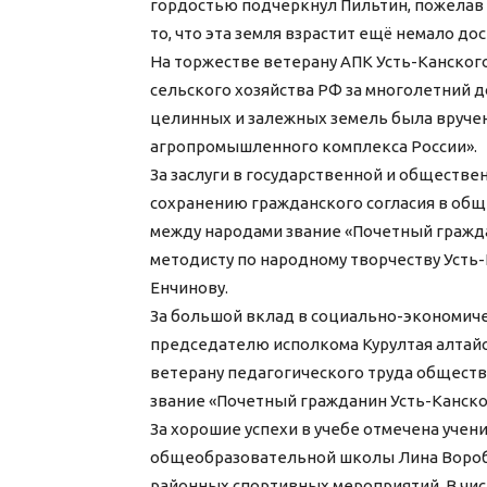
гордостью подчеркнул Пильтин, пожелав 
то, что эта земля взрастит ещё немало д
На торжестве ветерану АПК Усть-Канског
сельского хозяйства РФ за многолетний д
целинных и залежных земель была вручен
агропромышленного комплекса России».
За заслуги в государственной и обществ
сохранению гражданского согласия в общ
между народами звание «Почетный гражд
методисту по народному творчеству Усть
Енчинову.
За большой вклад в социально-экономич
председателю исполкома Курултая алтай
ветерану педагогического труда общес
звание «Почетный гражданин Усть-Канско
За хорошие успехи в учебе отмечена учен
общеобразовательной школы Лина Воробь
районных спортивных мероприятий. В чис