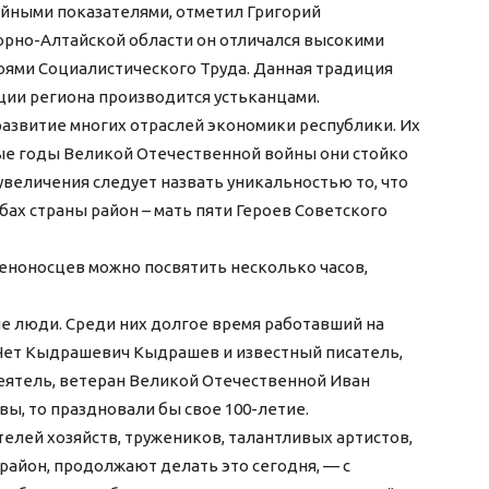
ойными показателями, отметил Григорий
Горно-Алтайской области он отличался высокими
роями Социалистического Труда. Данная традиция
ции региона производится устьканцами.
развитие многих отраслей экономики республики. Их
ые годы Великой Отечественной войны они стойко
увеличения следует назвать уникальностью то, что
бах страны район – мать пяти Героев Советского
еноносцев можно посвятить несколько часов,
ие люди. Среди них долгое время работавший на
, Чет Кыдрашевич Кыдрашев и известный писатель,
ятель, ветеран Великой Отечественной Иван
ы, то праздновали бы свое 100-летие.
елей хозяйств, тружеников, талантливых артистов,
район, продолжают делать это сегодня, — с