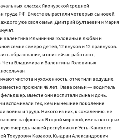
ачальных классах Яконурской средней
н труда РФ. Вместе вырастили четверых сыновей.
каждого уже своя семья. Дмитрий Бултаевич и Мария
внучат.
и Валентина Ильинична Головины в любви и
жной семье семеро детей, 12 внуков и 12 правнуков.
ить образование, и они сейчас работают,
а. Чета Владимира и Валентины Головиных
дносельчан.
чают чистота и ухоженность, отметили ведущие.
овместно прожили 48 лет. Глава семьи — водитель
 – фельдшер. Вместе они воспитали сына и дочь.
ечи вспоминали тех, кем нынешнее поколение
ои войны и труда. Никого из них, к сожалению, не
оевавшие на фронтах Второй мировой, имена которых
рвую очередь нашей республики и Усть-Канского
рей Токурович Казаков, Кыдран Александрович