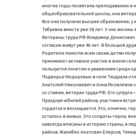
многие годы посвятила преподаванию в н
общеобразовательной школы, она ветера
Все они получили высшее образование, у 
Табуевна вместе уже 38 лет. У них восемь 
Ветераны труда РФ Владимир Денисович 
согласии живут уже 46 лет. В большой дру
Родители помогли всем своим детям получ
принимают активное участие в жизни сел
пользуется почетом и уважением среди о
Подворье Модоровых в селе Тюдрала отли
Анатолий Николаевич и Анна Яковлевна с
со стажем, ветеран труда РФ. Его супруга
Празднуя юбилей района, участники встр
гордится и восхищается. Это, конечно, гер
осталось в живых. Это солдаты-герои, в
навсегда вписаны в историю страны, в пе
района: Жанибек Акатович Елеусов, Теми