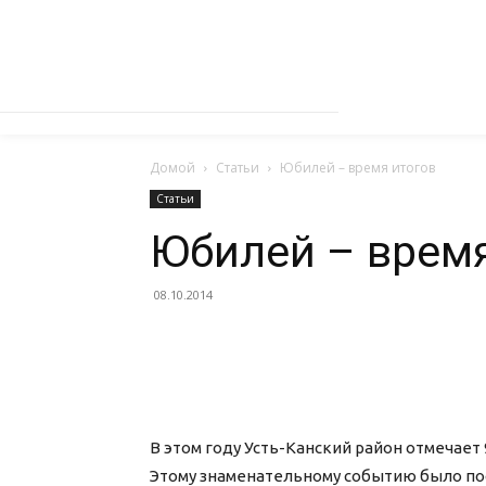
Домой
Статьи
Юбилей – время итогов
Статьи
Юбилей – время
08.10.2014
В этом году Усть-Канский район отмечает 
Этому знаменательному событию было по