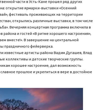
твенной части в Усть-Кане прошел ряд других
на: открытие ярмарки-выставки «Осенний
вай», фестиваль проживающих на территории
ства», открылись различные выставки, в том числе
дьба». Вечерняя концертная программа включила в
 района и гостей «В ритме хорошего настроения»,
аем вместе!». В завершение на центральной
пы праздничного фейерверка.
и известные артисты района Вадим Дугашев, Влад
ые коллективы и детские творческие группы.
тникам хорошее настроение, дал возможность
славное прошлое и укрепиться в вере в достойное