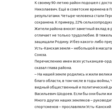
К своему 90-летию район подошел с дост
Николаевич. Ещё в советские времена в 
результатами. Четыре человека стали Ге
сохранена. К примеру, 22% сельхозпродук
Жители района вносят заметный вклад в 
отличает не только трудолюбие. В тяжел
защищали Родину. И без какого-либо пре
Усть-Канская земля – небольшой в масшта
Союза.
Перечислению имен всех устьканцев-орд
сказал глава района.
– На нашей земле родились и жили велик
благо области, в том числе в годы войны
видный общественный и политический де
Васильевич Шодоев. Если бы они были жив
Много других наших земляков – руководит
спортсменов – прославляли Усть-Канский 