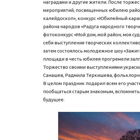
наградами и другие жители. После торжес
мероприятий, посвященных юбилею райо
калейдоскоп», конкурс «Юбилейный кара
района народов «Радуга народного творче
фотоконкурс «Мой дом, мой район, моя су
себя выступления творческих коллективов
затем состоялось молодежное шоу «Зажиг
площади в честь юбилея прогремели зал
Торжество своими выступлениями украсил
Санашев, Радмила Теркишева, фольклорн
В целом праздник подарил всем его учас
пообщаться старым знакомым, вспомнить 
будущее.