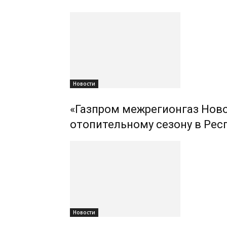
Новости
«Газпром межрегионгаз Ново
отопительному сезону в Рес
Новости