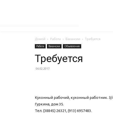
Домой
Работа
Вакансии
Требуется
Работа
Вакансии
Объявления
Требуется
06.02.2017
Кухонный рабочий, кухонный работник. З/п 8
Гуркина, дом 35.
Тел. (38845) 26321, (913) 6957483.