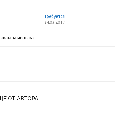
Требуется
24.03.2017
ыва
ываываыва
ЩЕ ОТ АВТОРА