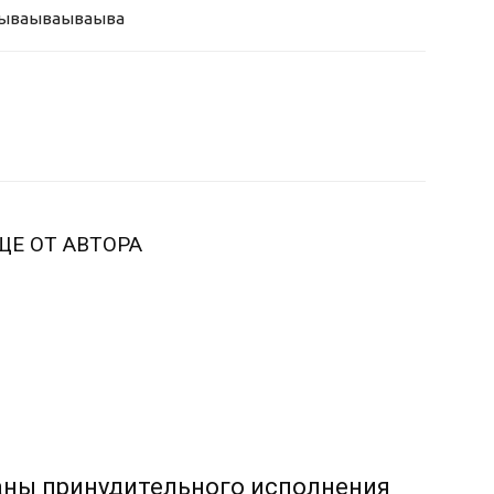
ыва
ываываыва
ЩЕ ОТ АВТОРА
аны принудительного исполнения