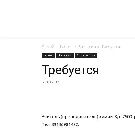
Домой
Работа
Вакансии
Требуется
Работа
Вакансии
Объявления
Требуется
27.03.2017
Учитель (преподаватель) химии. З/п 7500.
Тел. 89136981422.