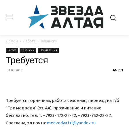
Домой
Работа
Вакансии
Работа
Вакансии
Объявления
Требуется
31.03.2017
271
Требуется горничная, работа сезонная, переезд на т/б
“Три медведя” (оз. Ая), проживание и питание
бесплатно. тел. т.
+7923-472-22-22
,
+7923-752-22-22
,
Светлана, эл.почта:
medvedya.tri@yandex.ru