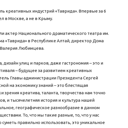
ль креативных индустрий «Таврида». Впервые за 6
 в Москве, а не в Крыму.
ли актер Национального драматического театра им.
ума «Таврида» в Республике Алтай, директор Дома
а Валерия Любимцева.
, дизайн улиц и парков, даже гастрономия – это и
стиваля – будущее за развитием креативных
итель Главы администрации Президента Сергей
ной на экономику знаний – это блестящая
ки зрения креатива, таланта, творчества нам точно
ов, и тысячелетняя история и культура нашей
альное, географическое разнообразие в данном
ствами. То, что мы такие разные, то, что у нас
то суметь правильно использовать, это уникальное