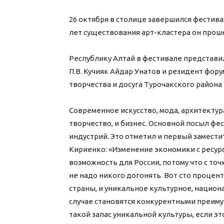
26 октября в столице завершился фестива
лет существования арт-кластера он прошел
Республику Алтай в фестивале представи
П.В. Кучияк Айдар Унатов и резидент фор
творчества и досуга Турочакского район
Современное искусство, мода, архитектура
творчество, и бизнес. Основной посыл фе
индустрий. Это отметил и первый замест
Кириенко: «Изменение экономики с ресурс
возможность для России, потому что с точ
не надо никого догонять. Вот сто процент
страны, и уникальное культурное, национ
случае становятся конкурентными преимуще
такой запас уникальной культуры, если э