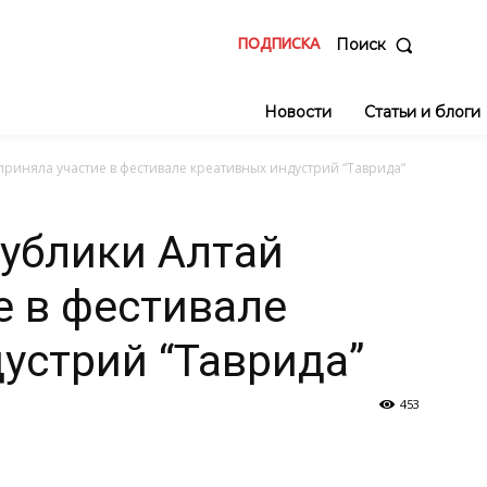
ПОДПИСКА
Поиск
Новости
Статьи и блоги
риняла участие в фестивале креативных индустрий “Таврида”
ублики Алтай
е в фестивале
устрий “Таврида”
453