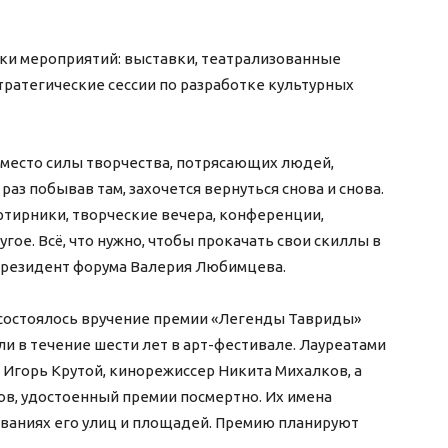
ки мероприятий: выставки, театрализованные
тратегические сессии по разработке культурных
е место силы творчества, потрясающих людей,
раз побывав там, захочется вернуться снова и снова.
ртирники, творческие вечера, конференции,
гое. Всё, что нужно, чтобы прокачать свои скиллы в
а резидент форума Валерия Любимцева.
 состоялось вручение премии «Легенды Тавриды»
ли в течение шести лет в арт-фестивале. Лауреатами
Игорь Крутой, кинорежиссер Никита Михалков, а
ов, удостоенный премии посмертно. Их имена
азваниях его улиц и площадей. Премию планируют