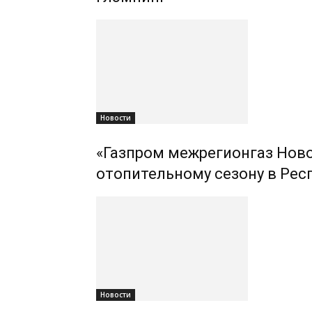
Новости
«Газпром межрегионгаз Ново
отопительному сезону в Рес
Новости