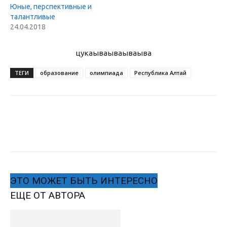
Юные, перспективные и
талантливые
24.04.2018
цукаыва
ываываыва
ТЕГИ
образование
олимпиада
Республика Алтай
ЭТО МОЖЕТ БЫТЬ ИНТЕРЕСНО
ЕЩЕ ОТ АВТОРА