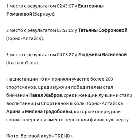
1 место с результатом 02:43:07 у
Екатерины
Романовой
(Барнаул);
2 место с результатом 03:53:08 у
Татьяны Софроновой
(Горно-Алтайск);
3 место с результатом 04:05:27 у
Людмилы Василевой
(Кызыл-Озек).
На дистанции 10 км приняли участие более 200
спортсменов. Среди мужчин победителем стал
бийчанин
Павел Жабров
, среди женщин лучшими стали
воспитанницы Спортивной школы Горно-Алтайска
Арина
и
Милена Градобоевы
, которые опередили
своих соперниц и вместе пересекли финишную черту.
Фото: Беговой клуб «TREND»