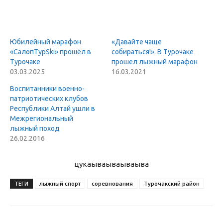
Юбилейный марафон
«Давайте чаще
«СалопТурSki» прошёл в
собираться!». В Турочаке
Турочаке
прошел лыжный марафон
03.03.2025
16.03.2021
Воспитанники военно-
патриотических клубов
Республики Алтай ушли в
Межрегиональный
лыжный поход
26.02.2016
цукаыва
ываываыва
ТЕГИ
лыжный спорт
соревнования
Турочакский район