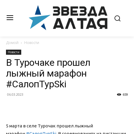
Домой
Новости
Новости
В Турочаке прошел
лыжный марафон
#СалопТурSki
06.03.2023
659
5 марта в селе Турочак прошел лыжный
марафон
#СалопТурSki
. В соревнованиях на дистанции