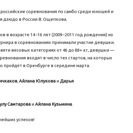
сероссийские соревнования по самбо среди юношей и
 дзюдо в России В. Ощепкова.
в в возрасте 14−16 лет (2009−2011 год рождения) из
урнира в соревнованиях принимали участие девушки.
яти весовых категориях от 46 до 88+ кг, девушки —
соревнования входят в число тех стартов, на которых
о пройдёт в Оренбурге в середине марта.
ичкаков
,
Айлана Юлукова
и
Дарья
улу Самтарова
и
Айлана Кузьмина
.
нейших успехов!