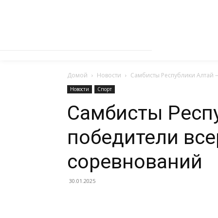
Домой
Новости
Самбисты Республики Алтай 
Новости
Спорт
Самбисты Респ
победители все
соревнований
30.01.2025