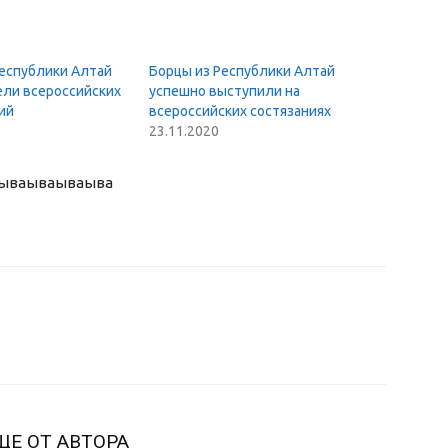
еспублики Алтай
Борцы из Республики Алтай
ли всероссийских
успешно выступили на
ий
всероссийских состязаниях
23.11.2020
ыва
ываываыва
ЩЕ ОТ АВТОРА