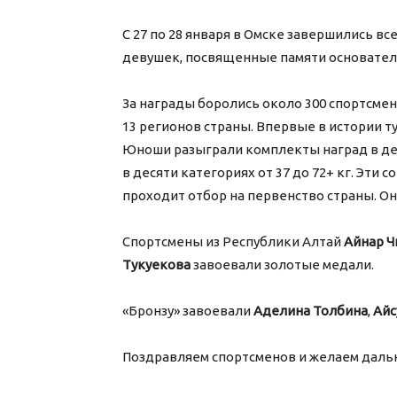
С 27 по 28 января в Омске завершились в
девушек, посвященные памяти основателя
За награды боролись около 300 спортсмено
13 регионов страны. Впервые в истории т
Юноши разыграли комплекты наград в дев
в десяти категориях от 37 до 72+ кг. Эти 
проходит отбор на первенство страны. Он
Спортсмены из Республики Алтай
Айнар Ч
Тукуекова
завоевали золотые медали.
«Бронзу» завоевали
Аделина Толбина
,
Айс
Поздравляем спортсменов и желаем даль