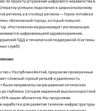
нях по проекту устранения цифрового неравенства в
.Оператор успешно подключил к широкополосному
ов региона, а в столице региона — Горно-Алтайске
екс «Безопасный город», который повысил
тур. «Ростелеком» модернизирует региональную
занимается цифровизацией здравоохранения,
арушений ПДД и технической поддержкой «Системы
ных служб).
леком»:
ство с РеспубликойАлтай, предлагая проверенные
ает сложный горный рельеф и удаленность
ет были направлены на расширение оптических
я до глубинки. Сегодня надежный высокоскоростной
я 93% наших абонентов. Мы продолжим
и наработки для развития телеком-инфраструктуры
 которые повышают качество жизни в регионе».