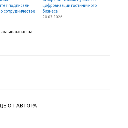
итет подписали
цифровизации гостиничного
 о сотрудничестве
бизнеса
20.03.2026
ыва
ываываыва
ЩЕ ОТ АВТОРА