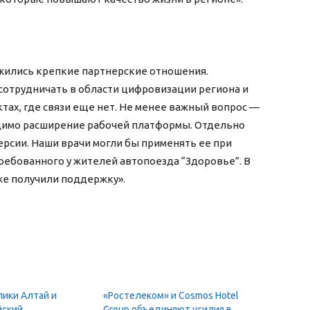
ожились крепкие партнерские отношения.
сотрудничать в области цифровизации региона и
тах, где связи еще нет. Не менее важный вопрос —
димо расширение рабочей платформы. Отдельно
ерсии. Наши врачи могли бы применять ее при
ребованного у жителей автопоезда “Здоровье”. В
же получили поддержку».
лики Алтай и
«Ростелеком» и Cosmos Hotel
йский
Group объединяют усилия в