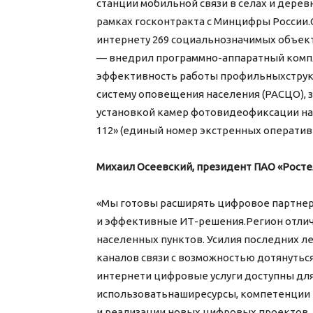
станции мобильной связи в селах и дерев
рамках госконтракта с Минцифры России
интернету 269 социальнозначимых объект
— внедрил программно-аппаратный компл
эффективность работы профильныхструк
систему оповещения населения (РАСЦО), 
установкой камер фотовидеофиксации н
112» (единый номер экстренных оператив
Михаил Осеевский, президент ПАО «Росте
«Мы готовы расширять цифровое партнер
и эффективные ИТ-решения.Регион отлич
населенных пунктов. Усилия последних л
каналов связи с возможностью дотянутьс
интернети цифровые услуги доступны дл
использоватьнаширесурсы, компетенции 
и реализации новых цифровых проектов,