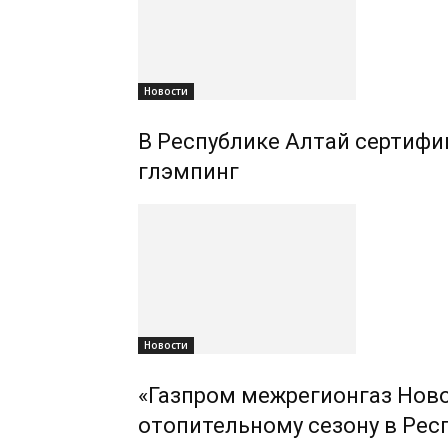
Новости
В Республике Алтай сертифиц
глэмпинг
Новости
«Газпром межрегионгаз Ново
отопительному сезону в Рес