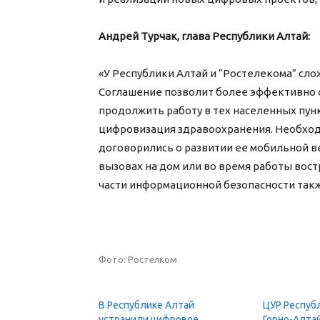
Андрей Турчак, глава Республики Алтай:
«У Республики Алтай и “Ростелекома” сл
Соглашение позволит более эффективно 
продолжить работу в тех населенных пунк
цифровизация здравоохранения. Необхо
договорились о развитии ее мобильной в
вызовах на дом или во время работы вост
части информационной безопасности так
Фото: Ростелком
В Республике Алтай
ЦУР Респуб
устранили цифровое
Горно-Алта