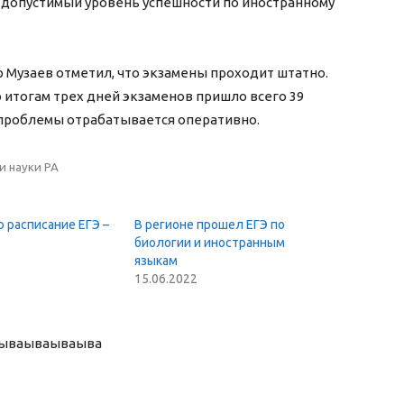
допустимый уровень успешности по иностранному
Музаев отметил, что экзамены проходит штатно.
 итогам трех дней экзаменов пришло всего 39
 проблемы отрабатывается оперативно.
и науки РА
 расписание ЕГЭ –
В регионе прошел ЕГЭ по
биологии и иностранным
языкам
15.06.2022
ыва
ываываыва