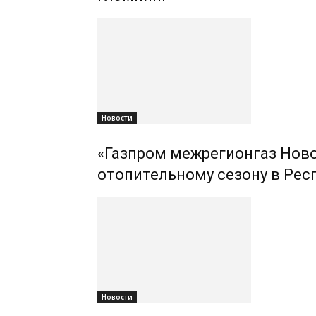
Новости
«Газпром межрегионгаз Ново
отопительному сезону в Рес
Новости