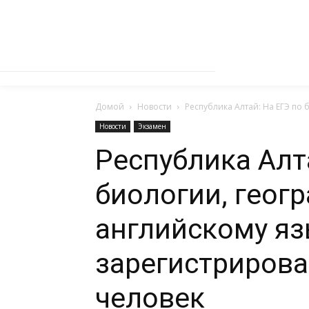
Домой
Новости
Республика Алтай: На ЕГЭ по
Новости
Экзамен
Республика Алт
биологии, геог
английскому яз
зарегистриров
человек