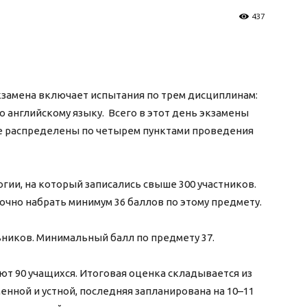
437
экзамена включает испытания по трем дисциплинам:
о английскому языку. Всего в этот день экзамены
е распределены по четырем пунктами проведения
гии, на который записались свыше 300 участников.
точно набрать минимум 36 баллов по этому предмету.
ников. Минимальный балл по предмету 37.
ют 90 учащихся. Итоговая оценка складывается из
енной и устной, последняя запланирована на 10–11