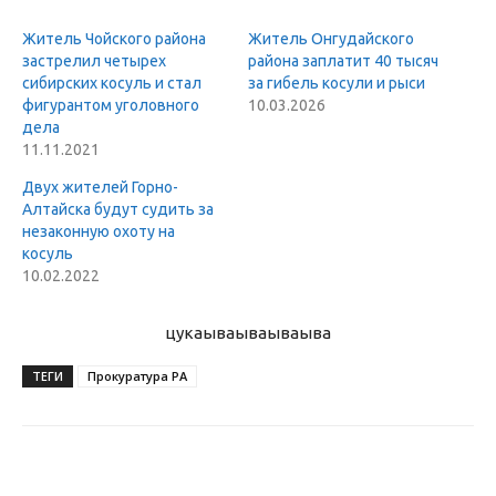
Житель Чойского района
Житель Онгудайского
застрелил четырех
района заплатит 40 тысяч
сибирских косуль и стал
за гибель косули и рыси
фигурантом уголовного
10.03.2026
дела
11.11.2021
Двух жителей Горно-
Алтайска будут судить за
незаконную охоту на
косуль
10.02.2022
цукаыва
ываываыва
ТЕГИ
Прокуратура РА