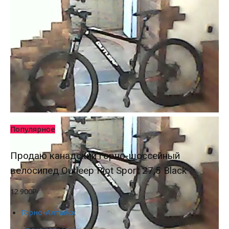
Популярное
Продаю канадский горно-шоссейный
велосипед Outleep Riot Sport 27,5 Black
12 900₽
Горно-Алтайск