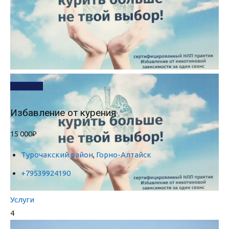
Новинка
Избавление от курения
15 000₽
Турочакский район
,
Горно-Алтайск
+79539924190
Услуги
4