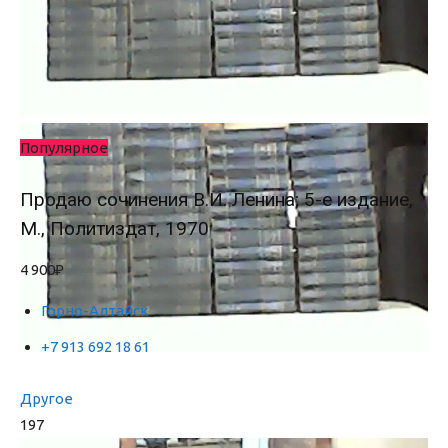
Популярное
Продаю сочинения В.И. Ленина; 5-е издание,
М., Политиздат, 1970
4 900₽
Горно-Алтайск
+7 913 692 18 61
Другое
197