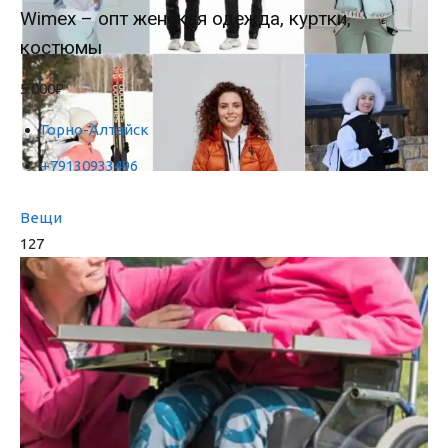
Wimex – опт женская одежда, куртки,
костюмы
5 000₽
Горно-Алтайск
+79130933496
Вещи
127