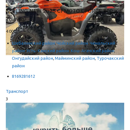
SELLING NEW 2025 CFMOTO CFORCE 800
Touring
4 000₽
Шебалинский район
,
Чойский район
,
Чемальский
район
,
Усть-Канский район
,
Кош-Агачский район
,
Онгудайский район
,
Майминский район
,
Турочакский
район
8169281612
Транспорт
3