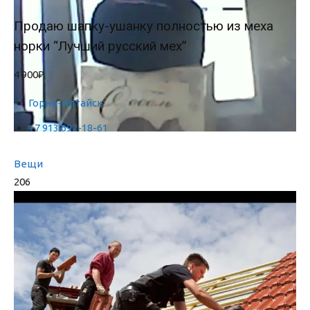
Продаю шапку-ушанку полностью из меха
норки “Лучший русский мех”
4 900₽
Горно-Алтайск
+7 913 692-18-61
Вещи
206