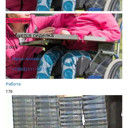
Популярное
Требуется сиделка
2 000₽
Горно-Алтайск
+7 (963) 511-15-11
Работа
176