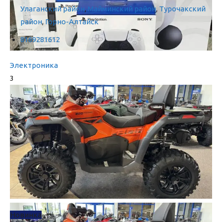
Улаганский район
,
Майминский район
,
Турочакский
район
,
Горно-Алтайск
8169281612
Электроника
3
Новинка