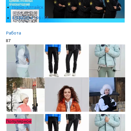
Горно-Алтайск
8 (38822) 4 - 96 -74
Работа
87
Популярное