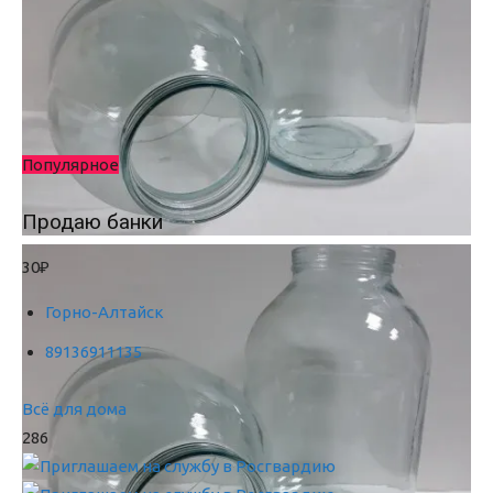
Популярное
Продаю банки
30₽
Горно-Алтайск
89136911135
Всё для дома
286