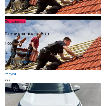
Популярное
Строительные работы
1 000₽
Горно-Алтайск
+79990850121
Услуги
222