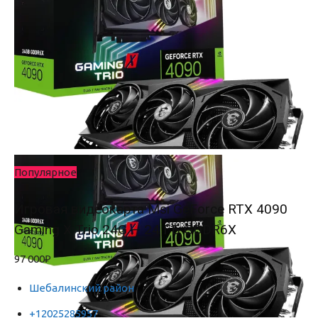
Популярное
Игровая видеокарта Msi GeForce RTX 4090
Gaming X Trio 24G — 24 ГБ GDDR6X
97 000₽
Шебалинский район
+12025285957