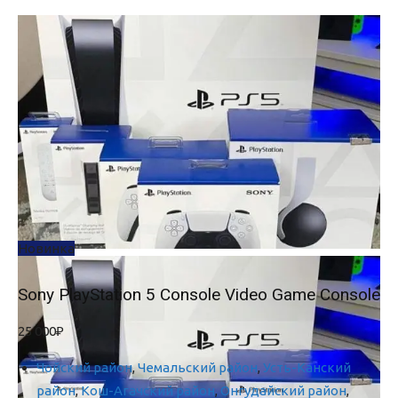
Новинка
Sony PlayStation 5 Console Video Game Console
25 000₽
Чойский район
,
Чемальский район
,
Усть-Канский
район
,
Кош-Агачский район
,
Онгудайский район
,