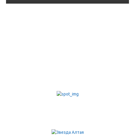
В республике Алтай 16
апреля пройдет
профилактическое
мероприятие
«Мотоциклист»
15.04.2025