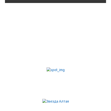
26 мая – 1 июня –
Неделя отказа от табака.
Откажись от дыма —
вдохни здоровье!
26.05.2025