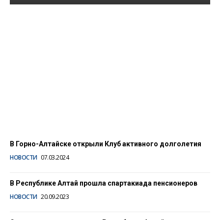
Более 1400
медработников в
Республике Алтай
досрочновышли на
пенсию
28.07.2025
В Горно-Алтайске открыли Клуб активного долголетия
НОВОСТИ
07.03.2024
В Республике Алтай прошла спартакиада пенсионеров
НОВОСТИ
20.09.2023