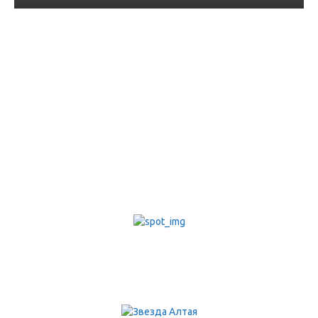
В Республике Алтай
завершилась первая
стратегическая сессия
по проектному
управлению
06.04.2021