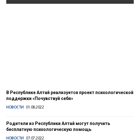
В Горно-Алтайске
прошел семинар по
профилактике суицида и
деструктивного
поведения
12.09.2022
В Республике Алтай реализуется проект психологической
поддержки «Почувствуй себя»
НОВОСТИ
01.08.2022
Родители из Республики Алтай могут получить
бесплатную психологическую помощь
НОВОСТИ
07.07.2022