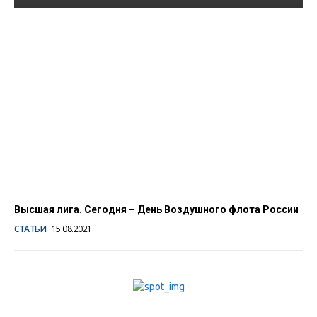
Из Санкт-Петербурга в
Горно-Алтайск будут
летать
субсидированные рейсы
«Аэрофлота»
17.10.2024
Высшая лига. Сегодня – День Воздушного флота России
СТАТЬИ
15.08.2021