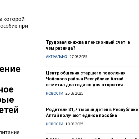
сервис на портале Госуслуг
02.04.2025
в которой
пособие при
Трудовая книжка и пенсионный счет: в
чем разница?
АКТУАЛЬНО
27.03.2025
ление
Центр общения старшего поколения
й
Чойского района Республики Алтай
отметил два года со дня открытия
ное
НОВОСТИ
25.03.2025
рые
етей
Родители 31,7 тысячи детей в Республике
Алтай получают единое пособие
НОВОСТИ
10.03.2025
спитание