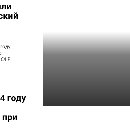
или
ский
 году
с
 СФР
4 году
Все выплаты Отделения
 при
СФР по Республике Алтай
в одной справке: новый