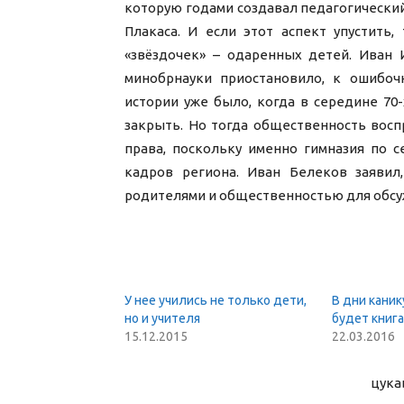
которую годами создавал педагогический
Плакаса. И если этот аспект упустить
«звёздочек» – одаренных детей. Иван 
минобрнауки приостановило, к ошибоч
истории уже было, когда в середине 7
закрыть. Но тогда общественность воспр
права, поскольку именно гимназия по 
кадров региона. Иван Белеков заявил,
родителями и общественностью для обсу
У нее учились не только дети,
В дни каник
но и учителя
будет книга
15.12.2015
22.03.2016
цука