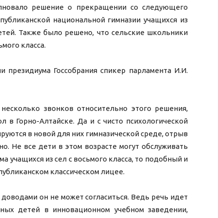
олновало решение о прекращении со следующего
спубликанской национальной гимназии учащихся из
етей. Также было решено, что сельские школьники
ьмого класса.
и президиума Госсобрания спикер парламента И.И.
 несколько звонков относительно этого решения,
л в Горно-Алтайске. Да и с чисто психологической
руются в новой для них гимназической среде, отрыв
о. Не все дети в этом возрасте могут обслуживать
а учащихся из сел с восьмого класса, то подобный и
публиканском классическом лицее.
 доводами он не может согласиться. Ведь речь идет
ных детей в инновационном учебном заведении,