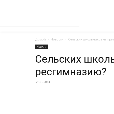
Домой
Новости
Сельских школьников не при
Новости
Сельских школь
ресгимназию?
25.06.2013