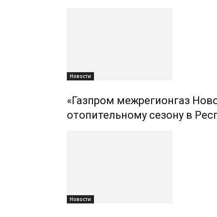
Новости
«Газпром межрегионгаз Ново
отопительному сезону в Рес
Новости