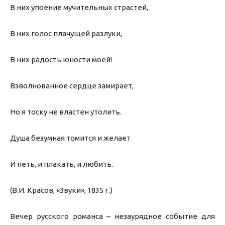
В них упоение мучительных страстей,
В них голос плачущей разлуки,
В них радость юности моей!
Взволнованное сердце замирает,
Но я тоску не властен утолить.
Душа безумная томится и желает
И петь, и плакать, и любить.
(В.И. Красов, «Звуки», 1835 г.)
Вечер русского романса – незаурядное событие для