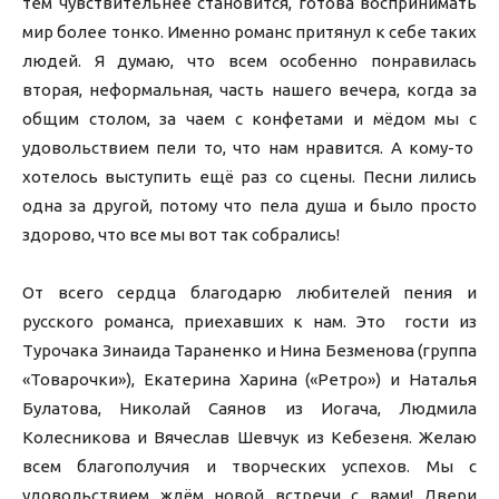
тем чувствительнее становится, готова воспринимать
мир более тонко. Именно романс притянул к себе таких
людей. Я думаю, что всем особенно понравилась
вторая, неформальная, часть нашего вечера, когда за
общим столом, за чаем с конфетами и мёдом мы с
удовольствием пели то, что нам нравится. А кому-то
хотелось выступить ещё раз со сцены. Песни лились
одна за другой, потому что пела душа и было просто
здорово, что все мы вот так собрались!
От всего сердца благодарю любителей пения и
русского романса, приехавших к нам. Это гости из
Турочака Зинаида Тараненко и Нина Безменова (группа
«Товарочки»), Екатерина Харина («Ретро») и Наталья
Булатова, Николай Саянов из Иогача, Людмила
Колесникова и Вячеслав Шевчук из Кебезеня. Желаю
всем благополучия и творческих успехов. Мы с
удовольствием ждём новой встречи с вами! Двери