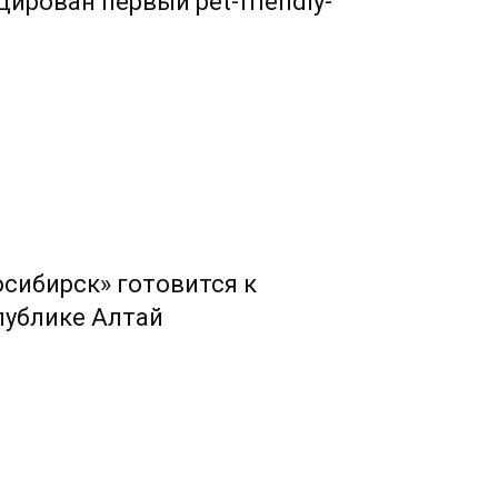
ирован первый pet-friendly-
сибирск» готовится к
публике Алтай