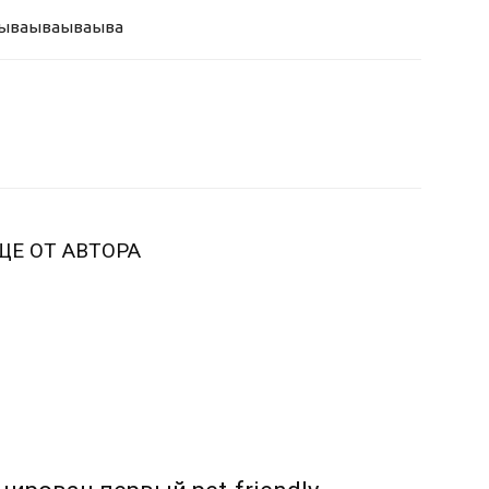
ыва
ываываыва
ЩЕ ОТ АВТОРА