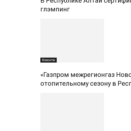
В Республике Алтай сертифиц
глэмпинг
Новости
«Газпром межрегионгаз Ново
отопительному сезону в Рес