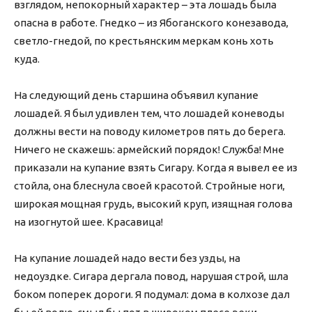
взглядом, непокорный характер – эта лошадь была
опасна в работе. Гнедко – из Ябоганского конезавода,
светло-гнедой, по крестьянским меркам конь хоть
куда.
На следующий день старшина объявил купание
лошадей. Я был удивлен тем, что лошадей коневоды
должны вести на поводу километров пять до берега.
Ничего не скажешь: армейский порядок! Служба! Мне
приказали на купание взять Сигару. Когда я вывел ее из
стойла, она блеснула своей красотой. Стройные ноги,
широкая мощная грудь, высокий круп, изящная голова
на изогнутой шее. Красавица!
На купание лошадей надо вести без узды, на
недоуздке. Сигара дергала повод, нарушая строй, шла
боком поперек дороги. Я подумал: дома в колхозе дал