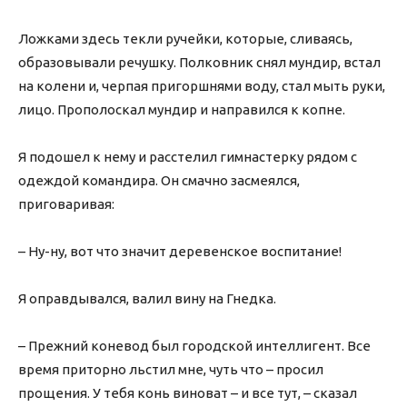
Ложками здесь текли ручейки, которые, сливаясь,
образовывали речушку. Полковник снял мундир, встал
на колени и, черпая пригоршнями воду, стал мыть руки,
лицо. Прополоскал мундир и направился к копне.
Я подошел к нему и расстелил гимнастерку рядом с
одеждой командира. Он смачно засмеялся,
приговаривая:
– Ну-ну, вот что значит деревенское воспитание!
Я оправдывался, валил вину на Гнедка.
– Прежний коневод был городской интеллигент. Все
время приторно льстил мне, чуть что – просил
прощения. У тебя конь виноват – и все тут, – сказал