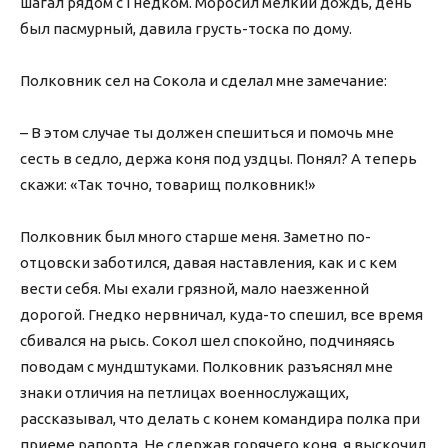
шагал рядом с Гнедком. Моросил мелкий дождь, день
был пасмурный, давила грусть-тоска по дому.
Полковник сел на Сокола и сделал мне замечание:
– В этом случае ты должен спешиться и помочь мне
сесть в седло, держа коня под уздцы. Понял? А теперь
скажи: «Так точно, товарищ полковник!»
Полковник был много старше меня. Заметно по-
отцовски заботился, давая наставления, как и с кем
вести себя. Мы ехали грязной, мало наезженной
дорогой. Гнедко нервничал, куда-то спешил, все время
сбивался на рысь. Сокол шел спокойно, подчиняясь
поводам с мундштуками. Полковник разъяснял мне
знаки отличия на петлицах военнослужащих,
рассказывал, что делать с конем командира полка при
приеме рапорта. Не сдержав горячего коня, я выскочил