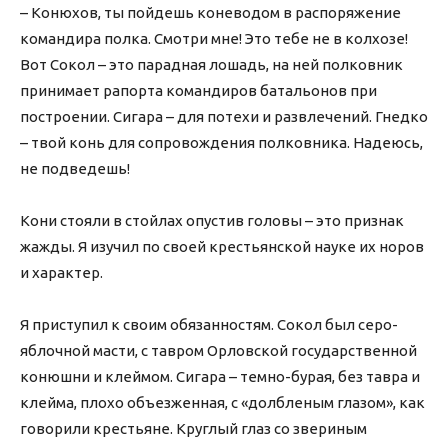
– Конюхов, ты пойдешь коневодом в распоряжение
командира полка. Смотри мне! Это тебе не в колхозе!
Вот Сокол – это парадная лошадь, на ней полковник
принимает рапорта командиров батальонов при
построении. Сигара – для потехи и развлечений. Гнедко
– твой конь для сопровождения полковника. Надеюсь,
не подведешь!
Кони стояли в стойлах опустив головы – это признак
жажды. Я изучил по своей крестьянской науке их норов
и характер.
Я приступил к своим обязанностям. Сокол был серо-
яблочной масти, с тавром Орловской государственной
конюшни и клеймом. Сигара – темно-бурая, без тавра и
клейма, плохо объезженная, с «долбленым глазом», как
говорили крестьяне. Круглый глаз со звериным