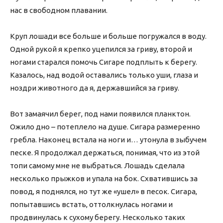
нас в свободном плавании.
Круп лошади все больше и больше погружался в воду.
Одной рукой я крепко уцепился за гриву, второй и
ногами старался помочь Сигаре подплыть к берегу.
Казалось, над водой оставались только уши, глаза и
ноздри животного да я, державшийся за гриву.
Вот замаячил берег, под нами появился планктон.
Ожило дно – потеплело на душе. Сигара размеренно
гребла. Наконец встала на ноги и… утонула в зыбучем
песке. Я продолжал держаться, понимая, что из этой
топи самому мне не выбраться. Лошадь сделала
несколько прыжков и упала на бок. Схватившись за
повод, я поднялся, но тут же «ушел» в песок. Сигара,
попытавшись встать, оттолкнулась ногами и
продвинулась к сухому берегу. Несколько таких