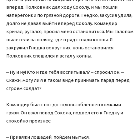
вперед. Полковник дал ходу Соколу, и мы пошли
наперегонки по грязной дороге. Гнедко, закусив удила,
долго не давал выйти вперед Соколу. Командир
кричал, ругался, просил меня остановиться. Мы галопом
вылетели на поляну, где в ряд стояли копны. Я
закружил Гнедка вокруг них, конь остановился.
Полковник спешился и встал у копны.
– Ну и ну! Кто и где тебя воспитывал? – спросил он. –
Скажи, могу ли я в таком виде принимать парад перед
строем солдат?
Командир был с ног до головы облеплен комками
грязи. Он взял повод Сокола, подвел его к Гнедку и
спокойно произнес:
– Привяжи лошадей, пойдем мыться.