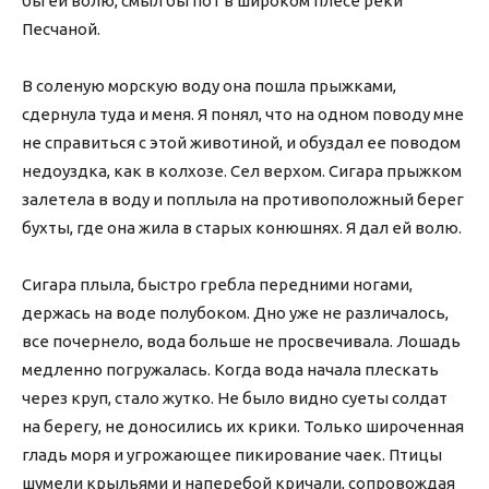
бы ей волю, смыл бы пот в широком плесе реки
Песчаной.
В соленую морскую воду она пошла прыжками,
сдернула туда и меня. Я понял, что на одном поводу мне
не справиться с этой животиной, и обуздал ее поводом
недоуздка, как в колхозе. Сел верхом. Сигара прыжком
залетела в воду и поплыла на противоположный берег
бухты, где она жила в старых конюшнях. Я дал ей волю.
Сигара плыла, быстро гребла передними ногами,
держась на воде полубоком. Дно уже не различалось,
все почернело, вода больше не просвечивала. Лошадь
медленно погружалась. Когда вода начала плескать
через круп, стало жутко. Не было видно суеты солдат
на берегу, не доносились их крики. Только широченная
гладь моря и угрожающее пикирование чаек. Птицы
шумели крыльями и наперебой кричали, сопровождая