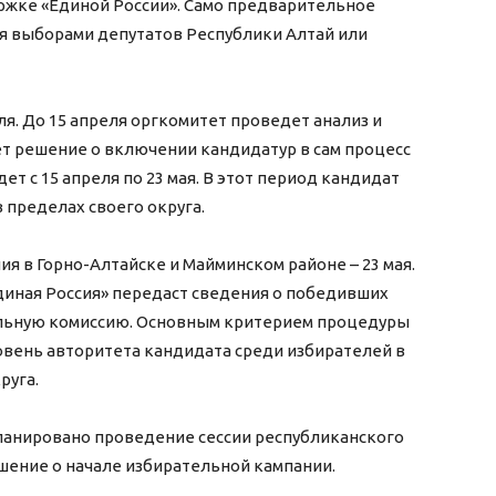
ржке «Единой России». Само предварительное
я выборами депутатов Республики Алтай или
я. До 15 апреля оргкомитет проведет анализ и
ет решение о включении кандидатур в сам процесс
т с 15 апреля по 23 мая. В этот период кандидат
 пределах своего округа.
я в Горно-Алтайске и Майминском районе – 23 мая.
Единая Россия» передаст сведения о победивших
ельную комиссию. Основным критерием процедуры
овень авторитета кандидата среди избирателей в
руга.
апланировано проведение сессии республиканского
ешение о начале избирательной кампании.