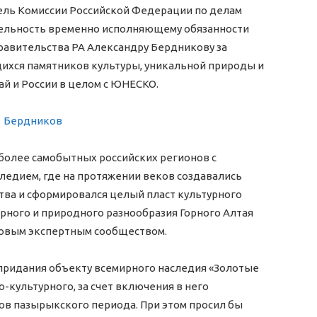
ель Комиссии Российской Федерации по делам
ельность временно исполняющему обязанности
равительства РА Александру Бердникову за
хся памятников культуры, уникальной природы и
ай и России в целом с ЮНЕСКО.
иболее самобытных российских регионов с
едием, где на протяжении веков создавались
ва и сформировался целый пласт культурного
урного и природного разнообразия Горного Алтая
овым экспертным сообществом.
ридания объекту всемирного наследия «Золотые
о-культурного, за счет включения в него
ов пазырыкского периода. При этом просил бы