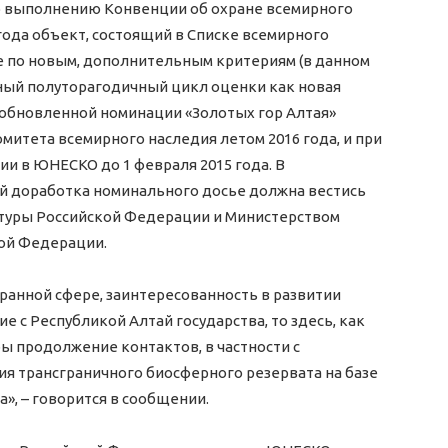
 по выполнению Конвенции об охране всемирного
года объект, состоящий в Списке всемирного
е по новым, дополнительным критериям (в данном
лный полуторагодичный цикл оценки как новая
 обновленной номинации «Золотых гор Алтая»
омитета всемирного наследия летом 2016 года, и при
и в ЮНЕСКО до 1 февраля 2015 года. В
й доработка номинального досье должна вестись
ьтуры Российской Федерации и Министерством
кой Федерации.
ранной сфере, заинтересованность в развитии
е с Республикой Алтай государства, то здесь, как
 продолжение контактов, в частности с
ия трансграничного биосферного резервата на базе
», – говорится в сообщении.