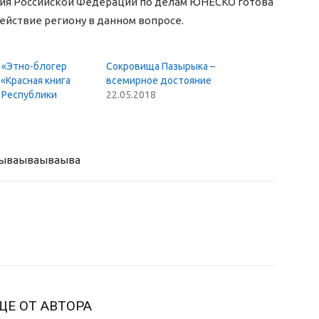
ссия Российской Федерации по делам ЮНЕСКО готова
ействие региону в данном вопросе.
 «Этно-блогер
Сокровища Пазырыка –
«Красная книга
всемирное достояние
 Республики
22.05.2018
ыва
ываываыва
ЩЕ ОТ АВТОРА