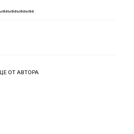
ыва
ываываыва
ЩЕ ОТ АВТОРА