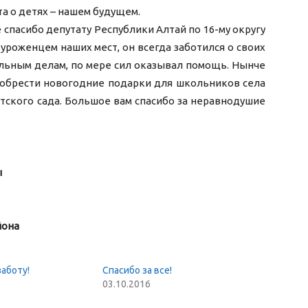
та о детях – нашем будущем.
спасибо депутату Республики Алтай по 16-му округу
уроженцем наших мест, он всегда заботился о своих
ольным делам, по мере сил оказывал помощь. Нынче
иобрести новогодние подарки для школьников села
тского сада. Большое вам спасибо за неравнодушие
ы
йона
заботу!
Спасибо за все!
03.10.2016