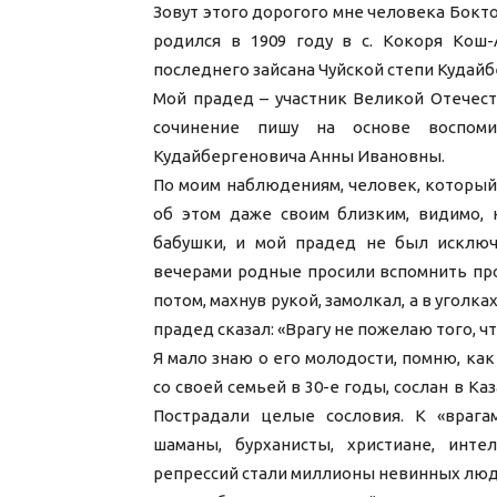
Зовут этого дорогого мне человека Бокт
родился в 1909 году в с. Кокоря Кош-
последнего зайсана Чуйской степи Кудайб
Мой прадед – участник Великой Отечест
сочинение пишу на основе воспоми
Кудайбергеновича Анны Ивановны.
По моим наблюдениям, человек, который
об этом даже своим близким, видимо, 
бабушки, и мой прадед не был исключ
вечерами родные просили вспомнить про
потом, махнув рукой, замолкал, а в уголк
прадед сказал: «Врагу не пожелаю того, 
Я мало знаю о его молодости, помню, как
со своей семьей в 30-е годы, сослан в Ка
Пострадали целые сословия. К «врага
шаманы, бурханисты, христиане, инт
репрессий стали миллионы невинных люд