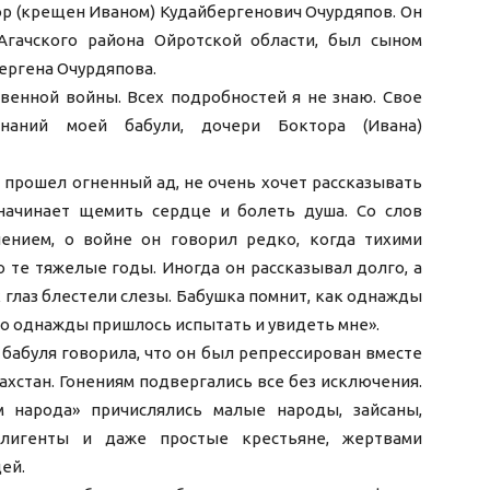
ор (крещен Иваном) Кудайбергенович Очурдяпов. Он
Агачского района Ойротской области, был сыном
ергена Очурдяпова.
венной войны. Всех подробностей я не знаю. Свое
наний моей бабули, дочери Боктора (Ивана)
 прошел огненный ад, не очень хочет рассказывать
начинает щемить сердце и болеть душа. Со слов
ением, о войне он говорил редко, когда тихими
 те тяжелые годы. Иногда он рассказывал долго, а
ах глаз блестели слезы. Бабушка помнит, как однажды
что однажды пришлось испытать и увидеть мне».
 бабуля говорила, что он был репрессирован вместе
захстан. Гонениям подвергались все без исключения.
м народа» причислялись малые народы, зайсаны,
еллигенты и даже простые крестьяне, жертвами
ей.