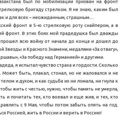
азахстана был по мобилизации призван на фронт
трелковую бригаду стрелком. Я не знаю, каким был
как и для всех – неожиданным, страшным…
жский фронт в 5-ю стрелковую роту снайпером, а в
кий фронт. В этих боях мой прадедушка был дважды
о прошел всю войну от начала до конца и дошел до
 Звезды и Красного Знамени, медалями «За отвагу»,
ршавы», «За победу над Германией» и другими.
деда, я испытал чувство страха и гордости. Сколько
 Может быть, плакал, стонал, но не жаловался и не
телом и духом, и как судьба их ни ломала, ни гнула к
Чтобы жить с честью, нужно, чтобы память не умерла,
 и почитать тех, кто воевал и еще жив, и тех, кто
дравлять с 9 Мая, чтобы потом забыть опять на год.
я Россией, жить в России и верить в Россию!