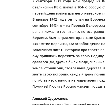
7 сентября 1941 года мой прадед из К
Сталинским РВК, попал в 104-ю особую с
первый день войны для него, наверное, 
В январе 1942 года он попал на Вороне
сентябре 1943-го – на Первый Белорусс
ранен, лежал в госпиталях, но все равн
Берлина. Был награжден орденами Красной
«За взятие Берлина», «За освобождение Ва
Заканчивая писать историю про своего пра
ему пришлось пережить за свою Родину!..
сдавался. Да, другие были люди, сильные 
земле, стояли они, стояла наша держава. 
знать свою историю, каждый день помнить
погиб за нас с вами, а не лицемерно поз
Помните! Любить Россию – значит гордитьс
Алексей Сурусманов
,
учащийся 6 класса Теньгинской школы