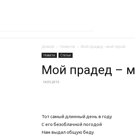
Домой
Новости
Мой прадед – мой герой
Новости
Статьи
Мой прадед – м
14.05.2015
Тот самый длинный день в году
С его безоблачной погодой
Нам выдал общую беду