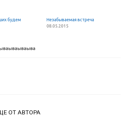
ших будем
Незабываемая встреча
08.05.2015
ыва
ываываыва
ЩЕ ОТ АВТОРА