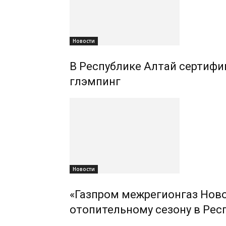
Новости
В Республике Алтай сертифиц
глэмпинг
Новости
«Газпром межрегионгаз Ново
отопительному сезону в Рес