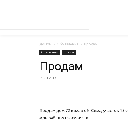
Домой
Объявления
Продам
Объявления
Продам
Продам
21.11.2016
Продам дом 72 кв.м в с У-Сема, участок 15 
млн.руб 8-913-999-6316.