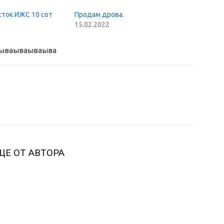
сток ИЖС 10 сот
Продам дрова.
15.02.2022
ыва
ываываыва
ЩЕ ОТ АВТОРА