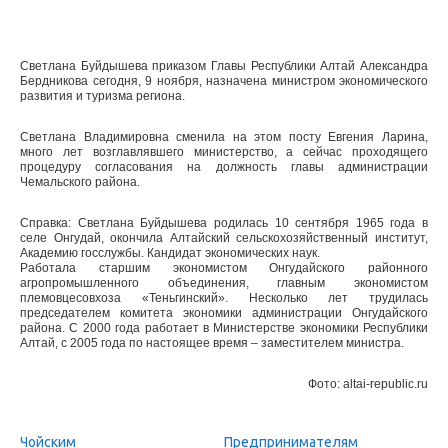
Светлана Буйдышева приказом Главы Республики Алтай Александра
Бердникова сегодня, 9 ноября, назначена министром экономического
развития и туризма региона.
Светлана Владимировна сменила на этом посту Евгения Ларина,
много лет возглавлявшего министерство, а сейчас проходящего
процедуру согласования на должность главы администрации
Чемальского района.
Справка: Светлана Буйдышева родилась 10 сентября 1965 года в
селе Онгудай, окончила Алтайский сельскохозяйственный институт,
Академию госслужбы. Кандидат экономических наук.
Работала старшим экономистом Онгудайского районного
агропромышленного объединения, главным экономистом
племовцесовхоза «Теньгинский». Несколько лет трудилась
председателем комитета экономики администрации Онгудайского
района. С 2000 года работает в Министерстве экономики Республики
Алтай, с 2005 года по настоящее время – заместителем министра.
Фото: altai-republic.ru
Чойским
Предпринимателям