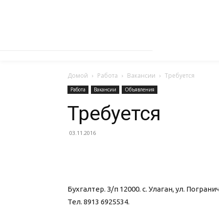
Домой
Работа
Вакансии
Требуется
Работа
Вакансии
Объявления
Требуется
03.11.2016
Бухгалтер. З/п 12000. с. Улаган, ул. Пограни
Тел. 8913 6925534.