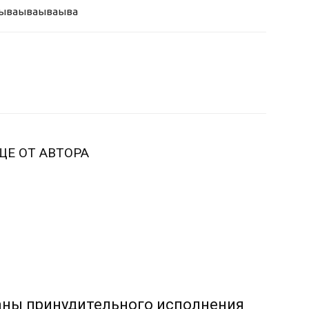
ыва
ываываыва
ЩЕ ОТ АВТОРА
аны принудительного исполнения