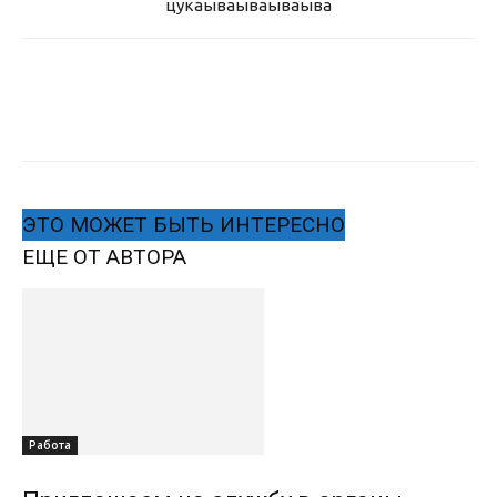
цукаыва
ываываыва
ЭТО МОЖЕТ БЫТЬ ИНТЕРЕСНО
ЕЩЕ ОТ АВТОРА
Работа