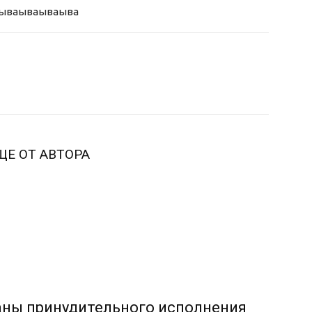
ыва
ываываыва
ЩЕ ОТ АВТОРА
аны принудительного исполнения