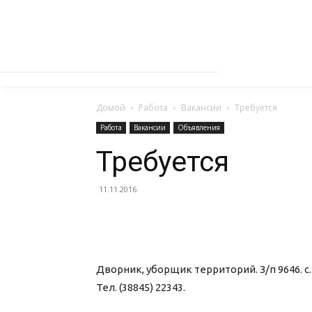
Домой
Работа
Вакансии
Требуется
Работа
Вакансии
Объявления
Требуется
11.11.2016
Дворник, уборщик территорий. З/п 9646. с. 
Тел. (38845) 22343.