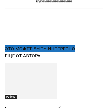
цукаыва
ываываыва
ЭТО МОЖЕТ БЫТЬ ИНТЕРЕСНО
ЕЩЕ ОТ АВТОРА
Работа