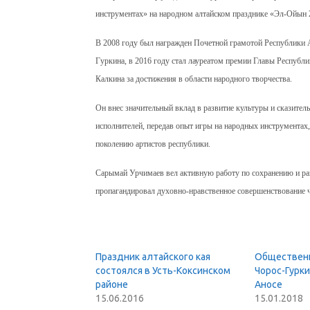
инструментах» на народном алтайском празднике «Эл-Ойын 
В 2008 году был награжден Почетной грамотой Республики А
Гуркина, в 2016 году стал лауреатом премии Главы Республи
Калкина за достижения в области народного творчества.
Он внес значительный вклад в развитие культуры и сказите
исполнителей, передав опыт игры на народных инструмента
поколению артистов республики.
Сарымай Урчимаев вел активную работу по сохранению и ра
пропагандировал духовно-нравственное совершенствование че
Праздник алтайского кая
Обществен
состоялся в Усть-Коксинском
Чорос-Гурки
районе
Аносе
15.06.2016
15.01.2018