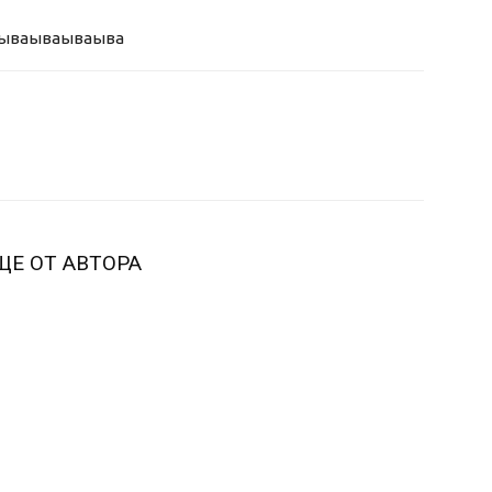
ыва
ываываыва
ЩЕ ОТ АВТОРА