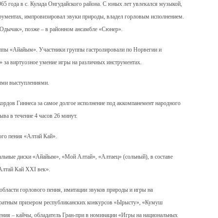
5 года в с. Кулада Онгудайского района. С юных лет увлекался музыкой,
рументах, импровизировал звуки природы, владел горловым исполнением.
«Одычак», позже – в районном ансамбле «Сюнер».
ппы «Айайым». Участники группы гастролировали по Норвегии и
 за виртуозное умение игры на различных инструментах.
ыми выступлениями.
дов Гиннеса за самое долгое исполнение под аккомпанемент народного
ва в течение 4 часов 26 минут.
ого пения «Алтай Кай».
льные диски «Айайым», «Мой Алтай», «Алтаец» (сольный), в составе
Алтай Кай XXI век».
ласти горлового пения, имитации звуков природы и игры на
кратным призером республиканских конкурсов «Ырысту», «Кумуш
ения – кайчы, обладатель Гран-при в номинации «Игры на национальных