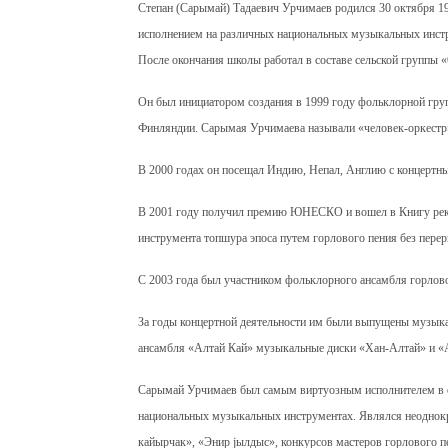
Степан (Сарымай) Тадаевич Урчимаев родился 30 октября 196
исполнением на различных национальных музыкальных инст
После окончания школы работал в составе сельской группы 
Он был инициатором создания в 1999 году фольклорной гру
Финляндии. Сарымая Урчимаева называли «человек-оркестр»
В 2000 годах он посещал Индию, Непал, Англию с концертн
В 2001 году получил премию ЮНЕСКО и вошел в Книгу рекор
инструмента топшура эпоса путем горлового пения без переры
С 2003 года был участником фольклорного ансамбля горлов
За годы концертной деятельности им были выпущены музыка
ансамбля «Алтай Кай» музыкальные диски «Хан-Алтай» и «
Сарымай Урчимаев был самым виртуозным исполнителем в об
национальных музыкальных инструментах. Являлся неодно
кайырчак», «Энир jылдыс», конкурсов мастеров горлового п