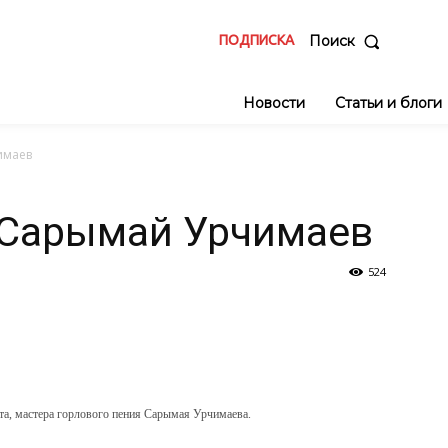
ПОДПИСКА
Поиск
Новости
Статьи и блоги
имаев
 Сарымай Урчимаев
524
нта, мастера горлового пения Сарымая Урчимаева.