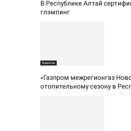
В Республике Алтай сертифиц
глэмпинг
Новости
«Газпром межрегионгаз Ново
отопительному сезону в Рес