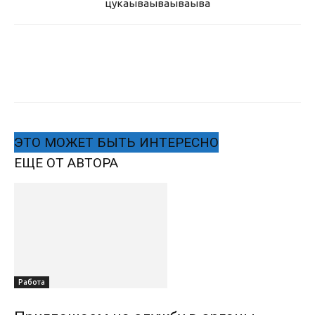
цукаыва
ываываыва
ЭТО МОЖЕТ БЫТЬ ИНТЕРЕСНО
ЕЩЕ ОТ АВТОРА
Работа