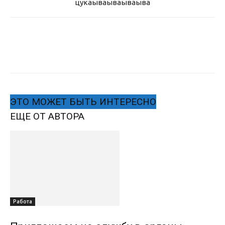
цукаыва
ываываыва
ЭТО МОЖЕТ БЫТЬ ИНТЕРЕСНО
ЕЩЕ ОТ АВТОРА
Работа