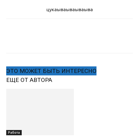
цукаыва
ываываыва
ЭТО МОЖЕТ БЫТЬ ИНТЕРЕСНО
ЕЩЕ ОТ АВТОРА
Работа