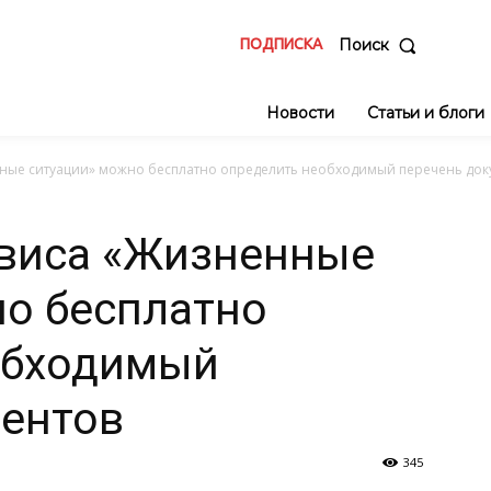
ПОДПИСКА
Поиск
Новости
Статьи и блоги
ные ситуации» можно бесплатно определить необходимый перечень док
виса «Жизненные
но бесплатно
обходимый
ментов
345