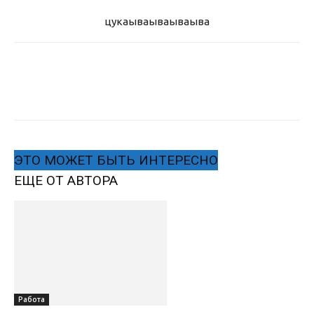
цукаыва
ываываыва
ЭТО МОЖЕТ БЫТЬ ИНТЕРЕСНО
ЕЩЕ ОТ АВТОРА
Работа