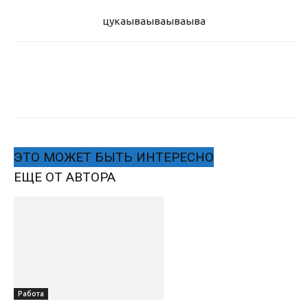
цукаыва
ываываыва
ЭТО МОЖЕТ БЫТЬ ИНТЕРЕСНО
ЕЩЕ ОТ АВТОРА
Работа