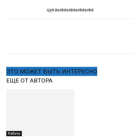
цукаыва
ываываыва
ЭТО МОЖЕТ БЫТЬ ИНТЕРЕСНО
ЕЩЕ ОТ АВТОРА
Работа