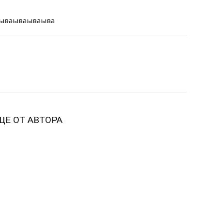
ыва
ываываыва
ЩЕ ОТ АВТОРА