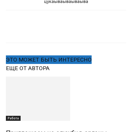
цукаыва
ываываыва
ЭТО МОЖЕТ БЫТЬ ИНТЕРЕСНО
ЕЩЕ ОТ АВТОРА
Работа