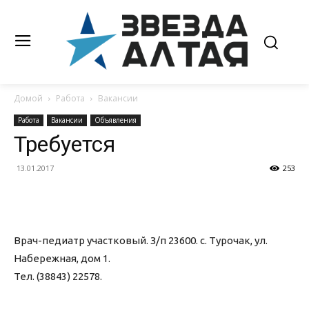
Домой
Работа
Вакансии
Работа
Вакансии
Объявления
Требуется
13.01.2017
253
Врач-педиатр участковый. З/п 23600. с. Турочак, ул.
Набережная, дом 1.
Тел. (38843) 22578.