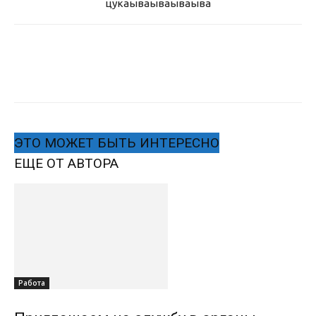
цукаыва
ываываыва
ЭТО МОЖЕТ БЫТЬ ИНТЕРЕСНО
ЕЩЕ ОТ АВТОРА
Работа