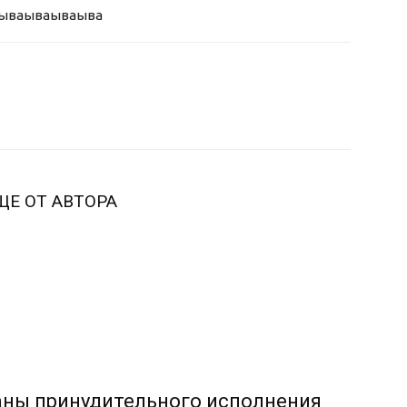
ыва
ываываыва
ЩЕ ОТ АВТОРА
аны принудительного исполнения