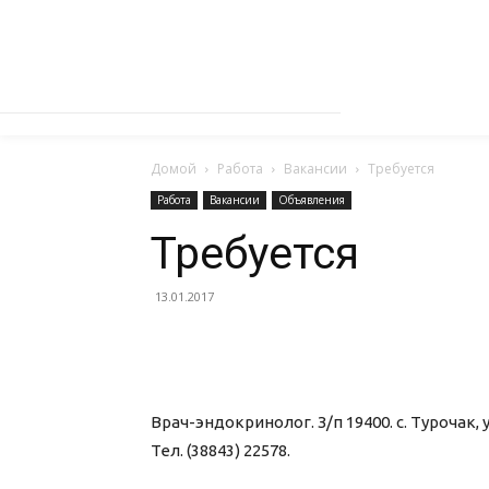
Домой
Работа
Вакансии
Требуется
Работа
Вакансии
Объявления
Требуется
13.01.2017
Врач-эндокринолог. З/п 19400. с. Турочак, 
Тел. (38843) 22578.