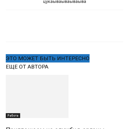
цукаыва
ываываыва
ЭТО МОЖЕТ БЫТЬ ИНТЕРЕСНО
ЕЩЕ ОТ АВТОРА
Работа