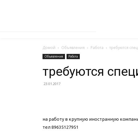
Домой
Объявления
Работа
требуются спе
Объявления
Работа
требуются спе
23.01.2017
на работу в крупную иностранную компа
тел 89635127951