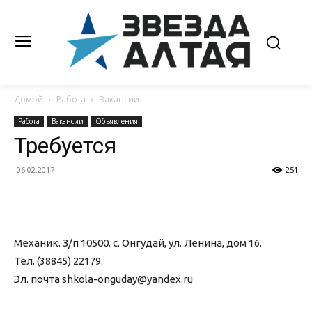
Домой
Работа
Вакансии
Работа
Вакансии
Объявления
Требуется
06.02.2017
251
Механик. З/п 10500. с. Онгудай, ул. Ленина, дом 16.
Тел. (38845) 22179.
Эл. почта shkola-onguday@yandex.ru